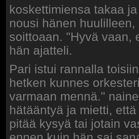
koskettimiensa takaa ja
nousi hänen huulilleen,
soittoaan. "Hyvä vaan, e
hän ajatteli.
Pari istui rannalla tois
hetken kunnes orkesteri 
varmaan mennä." nainen 
hätääntyä ja mietti, ett
pitää kysyä tai jotain v
ennen kuin hän sai sana