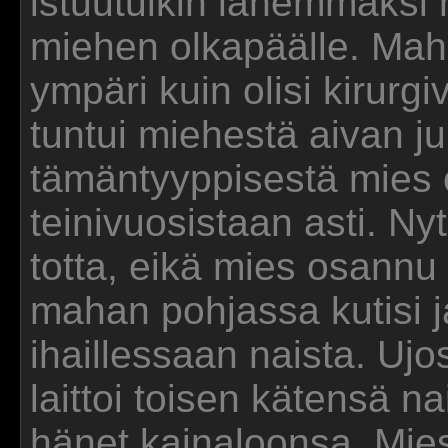
istuutuikin lähemmäksi m
miehen olkapäälle. Mah
ympäri kuin olisi kirurgi
tuntui miehestä aivan ju
tämäntyyppisestä mies o
teinivuosistaan asti. Ny
totta, eikä mies osann
mahan pohjassa kutisi j
ihaillessaan naista. Ujo
laittoi toisen kätensä n
hänet kainaloonsa. Mie