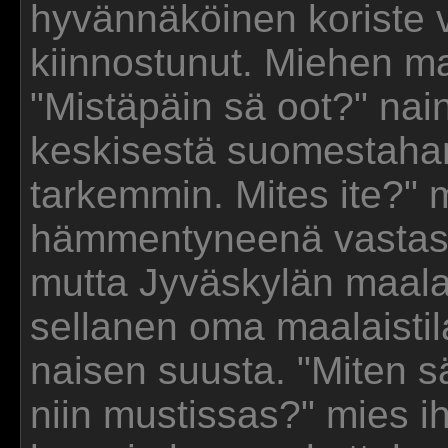
hyvännäköinen koriste v
kiinnostunut. Miehen ma
"Mistäpäin sä oot?" nain
keskisestä suomestahan
tarkemmin. Mites ite?" 
hämmentyneenä vastasi
mutta Jyväskylän maalai
sellanen oma maalaistila
naisen suusta. "Miten s
niin mustissas?" mies ih