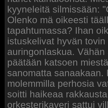
kyyneleitä silmissään: 
Olenko mä oikeesti tääl
tapahtumassa? Ihan oik
istuskelivat hyvän tovin
auringonlaskua. Vähän 
päätään katsoen miestä 
sanomatta sanaakaan. K
molemmilla perhosia vat
soitti haikeaa rakkaust
orkesterikaveri sattui v