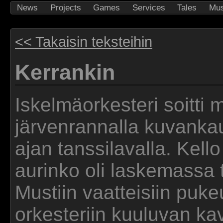
News
Projects
Games
Services
Tales
Mus
<< Takaisin teksteihin
Kerrankin
Iskelmäorkesteri soitti
järvenrannalla kuvanka
ajan tanssilavalla. Kello
aurinko oli laskemassa
Mustiin vaatteisiin puke
orkesteriin kuuluvan kav