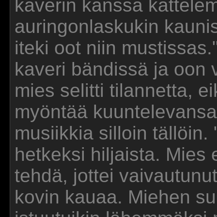
kaverin kanssa kattele
auringonlaskukin kauni
iteki oot niin mustissas
kaveri bändissä ja oon v
mies selitti tilannetta,
myöntää kuuntelevansa 
musiikkia silloin tällöin.
hetkeksi hiljaista. Mies 
tehdä, jottei vaivautunutt
kovin kauaa. Miehen suu