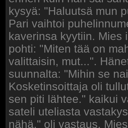
kysyä: "Haluutsä mun pu
Pari vaihtoi puhelinnum
kaverinsa kyytiin. Mies 
pohti: "Miten tää on maho
valittaisin, mut...". Hän
suunnalta: "Mihin se na
Kosketinsoittaja oli tull
sen piti lähtee." kaikui
sateli uteliasta vastaky
nähä." oli vastaus. Mie